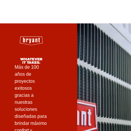
Más de 100
años de
proyectos
exitosos
gracias a
nuestras
soluciones
diseñadas para
brindar máximo
confort y