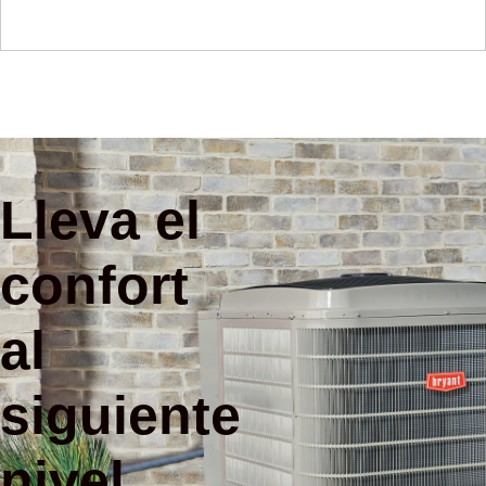
Lleva el
confort
al
siguiente
nivel