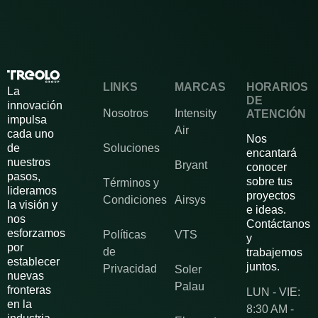
LINKS
MARCAS
HORARIOS
La
DE
innovación
Nosotros
Intensity
ATENCIÓN
impulsa
Air
cada uno
Nos
de
Soluciones
encantará
nuestros
Bryant
conocer
pasos,
sobre tus
Términos y
lideramos
proyectos
Condiciones
Airsys
la visión y
e ideas.
nos
Contáctanos
esforzamos
Políticas
VTS
y
por
de
trabajemos
establecer
juntos.
Privacidad
Soler
nuevas
Palau
fronteras
LUN - VIE:
en la
8:30 AM -