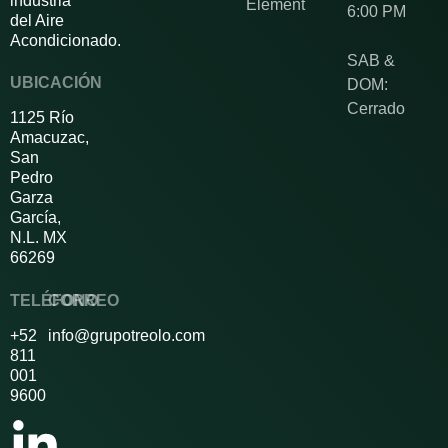
industria
Element
6:00 PM
del Aire
Acondicionado.
SAB &
UBICACIÓN
DOM:
Cerrado
1125 Río
Amacuzac,
San
Pedro
Garza
García,
N.L. MX
66269
TELÉFONO
CORREO
+52
info@grupotreolo.com
811
001
9600